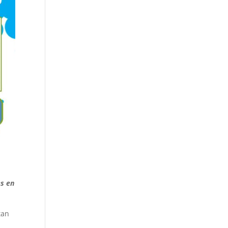
es en
tan