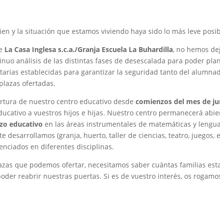
en y la situación que estamos viviendo haya sido lo más leve posib
de
La Casa Inglesa s.c.a./Granja Escuela La Buhardilla
, no hemos de
inuo análisis de las distintas fases de desescalada para poder pla
tarias establecidas para garantizar la seguridad tanto del alumna
plazas ofertadas.
ertura de nuestro centro educativo desde
comienzos del mes de ju
ducativo a vuestros hijos e hijas. Nuestro centro permanecerá abier
rzo educativo
en las áreas instrumentales de matemáticas y lengua
 desarrollamos (granja, huerto, taller de ciencias, teatro, juegos,
enciados en diferentes disciplinas.
lazas que podemos ofertar, necesitamos saber cuántas familias esta
poder reabrir nuestras puertas. Si es de vuestro interés, os rogam